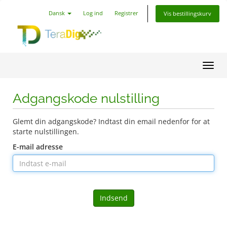
Dansk
Log ind
Registrer
Vis bestillingskurv
Skift
Adgangskode nulstilling
Glemt din adgangskode? Indtast din email nedenfor for at
starte nulstillingen.
E-mail adresse
Indsend