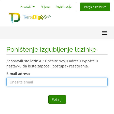
Hrvatski
Prijava
Registtracija
Pregled košarice
Preba
Poništenje izgubljenje lozinke
Zaboravili ste lozinku? Unesite svoju adresu e-pošte u
nastavku da biste započeli postupak resetiranja.
E-mail adresa
Pošalji