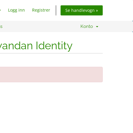
Logg inn
Registrer
Se handlevogn »
ss
Konto
wandan Identity