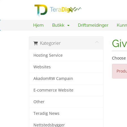
Hjem
Butikk
Driftsmeldinger
Kunn
Giv
Kategorier
Hosting Service
Choose 
Websites
Produ
AkadomRW Campain
E-commerce Website
Other
Teradig News
Nettstedsbygger