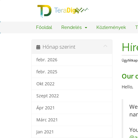
Főoldal
Rendelés
Közlemények
T
Hí
Hónap szerint
febr. 2026
Ügyfélkap
febr. 2025
Our 
Okt 2022
Hello,
Szept 2022
We 
Ápr 2021
na
Márc 2021
You
Jan 2021
@a