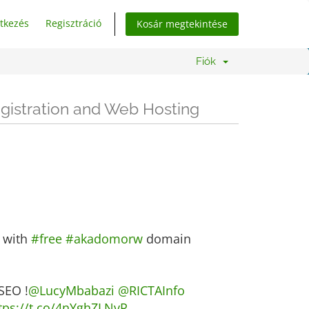
tkezés
Regisztráció
Kosár megtekintése
Fiók
registration and Web Hosting
 with
#free
#akadomorw
domain
SEO !
@LucyMbabazi
@RICTAInfo
tps://t.co/4nYghZLNvR