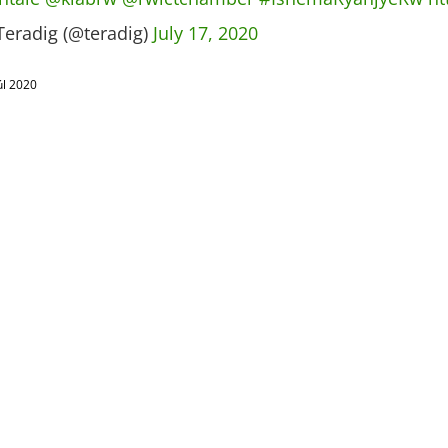
eradig (@teradig)
July 17, 2020
úl 2020