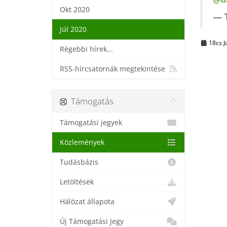
Okt 2020
— T
Júl 2020
18cs J
Régebbi hírek...
RSS-hírcsatornák megtekintése
Támogatás
Támogatási jegyek
Közlemények
Tudásbázis
Letöltések
Hálózat állapota
Új Támogatási Jegy