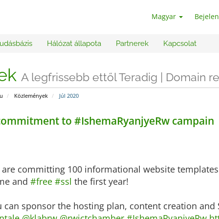
Magyar
Bejelen
udásbázis
Hálózat állapota
Partnerek
Kapcsolat
rek
A legfrissebb ettől Teradig | Domain 
u
Közlemények
Júl 2020
commitment to #IshemaRyanjyeRw campain
are committing 100 informational website templates
me and
#free
#ssl
the first year!
 can sponsor the hosting plan, content creation and 
ntale
@klabrw
@rwictchamber
#IshemaRyanjyeRw
ht