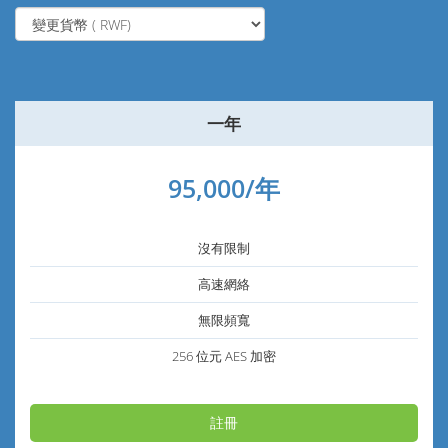
一年
95,000/年
沒有限制
高速網絡
無限頻寬
256 位元 AES 加密
註冊