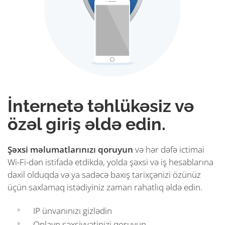
İnternetə təhlükəsiz və
özəl giriş əldə edin.
Şəxsi məlumatlarınızı qoruyun
və hər dəfə ictimai
Wi-Fi-dən istifadə etdikdə, yolda şəxsi və iş hesablarına
daxil olduqda və ya sadəcə baxış tarixçənizi özünüz
üçün saxlamaq istədiyiniz zaman rahatlıq əldə edin.
IP ünvanınızı gizlədin
Onlayn şəxsiyyətinizi qoruyun