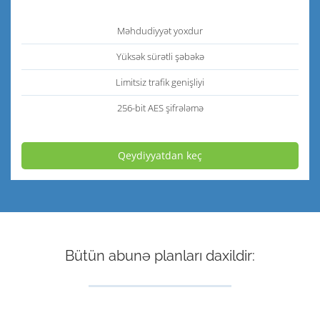
Məhdudiyyət yoxdur
Yüksək sürətli şəbəkə
Limitsiz trafik genişliyi
256-bit AES şifrələmə
Qeydiyyatdan keç
Bütün abunə planları daxildir: