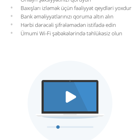
Baxışları izləmək üçün fəaliyyət qeydləri yoxdur
Bank əməliyyatlarınızı qoruma altın alın
Hərbi dərəcəli şifrələmədən istifadə edin
Ümumi Wi-Fi şəbəkələrində təhlükəsiz olun