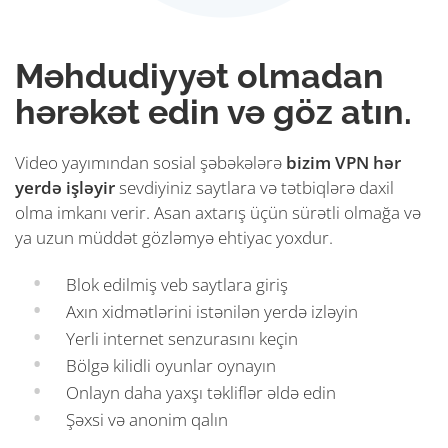
Məhdudiyyət olmadan
hərəkət edin və göz atın.
Video yayımından sosial şəbəkələrə
bizim VPN hər
yerdə işləyir
sevdiyiniz saytlara və tətbiqlərə daxil
olma imkanı verir. Asan axtarış üçün sürətli olmağa və
ya uzun müddət gözləmyə ehtiyac yoxdur.
Blok edilmiş veb saytlara giriş
Axın xidmətlərini istənilən yerdə izləyin
Yerli internet senzurasını keçin
Bölgə kilidli oyunlar oynayın
Onlayn daha yaxşı təkliflər əldə edin
Şəxsi və anonim qalın