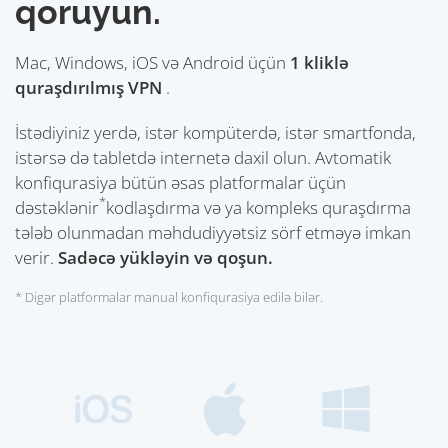
qoruyun.
Mac, Windows, iOS və Android üçün
1 kliklə
quraşdırılmış VPN
.
İstədiyiniz yerdə, istər kompüterdə, istər smartfonda,
istərsə də tabletdə internetə daxil olun. Avtomatik
konfiqurasiya bütün əsas platformalar üçün
*
dəstəklənir
kodlaşdırma və ya kompleks quraşdırma
tələb olunmadan məhdudiyyətsiz sörf etməyə imkan
verir.
Sadəcə yükləyin və qoşun.
* Digər platformalar manual konfiqurasiya edilə bilər.