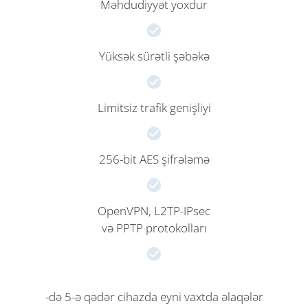
Məhdudiyyət yoxdur
Yüksək sürətli şəbəkə
Limitsiz trafik genişliyi
256-bit AES şifrələmə
OpenVPN, L2TP-IPsec
və PPTP protokolları
-də 5-ə qədər cihazda eyni vaxtda əlaqələr