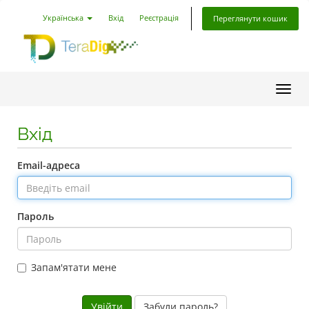
Українська
Вхід
Реєстрація
Переглянути кошик
Пере
Вхід
Email-адреса
Пароль
Запам'ятати мене
Забули пароль?