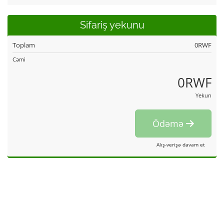
Sifariş yekunu
Toplam
0RWF
Cəmi
0RWF
Yekun
Ödəmə
Alış-verişə davam et