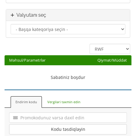
Valyutanı seç
Məhsul/Parametrlər
Qiymət/Müddət
Səbətiniz boşdur
Endirim kodu
Vergiləri təxmin edin
Kodu təsdiqləyin