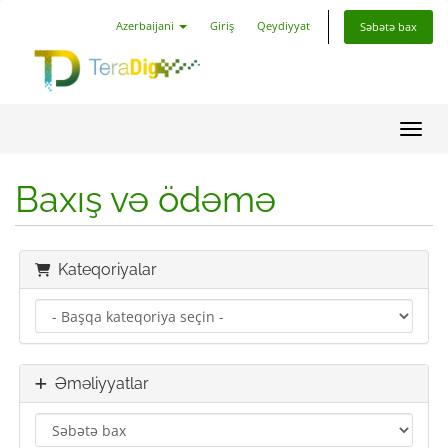
Azerbaijani
Giriş
Qeydiyyat
Səbətə bax
Naviq
Baxış və ödəmə
Kateqoriyalar
Əməliyyatlar