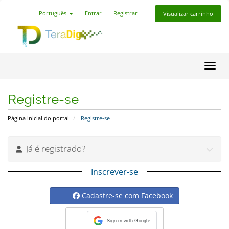
Português
Entrar
Registrar
Visualizar carrinho
Alter
Registre-se
Página inicial do portal
Registre-se
Já é registrado?
Inscrever-se
Cadastre-se com Facebook
Sign in with Google