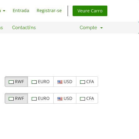
à
Entrada
Registrar-se
Veure Carro
ns
Contacti'ns
Compte
RWF
EURO
USD
CFA
RWF
EURO
USD
CFA