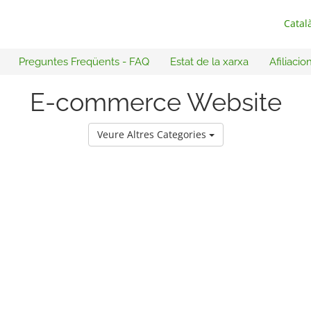
Catal
Preguntes Freqüents - FAQ
Estat de la xarxa
Afiliacio
E-commerce Website
Veure Altres Categories