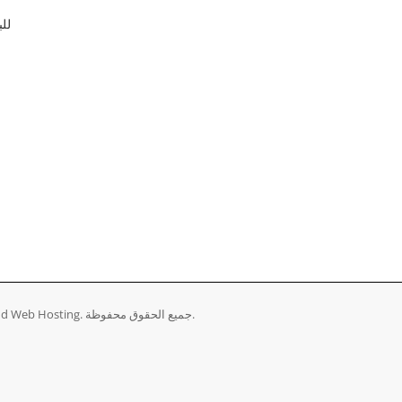
لل
حقوق الطبع والنشر © 2026 Teradig | Domain registration and Web Hosting. جميع الحقوق محفوظة.