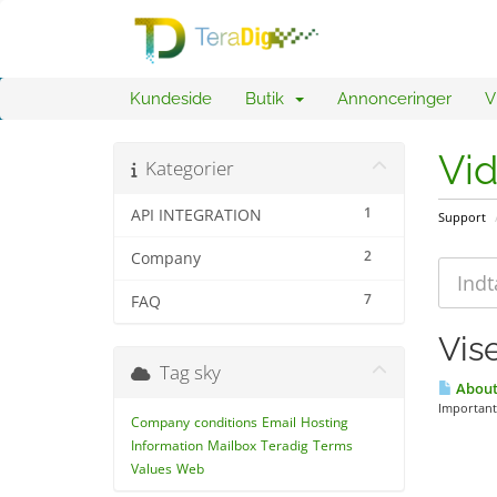
Kundeside
Butik
Annonceringer
V
Vi
Kategorier
1
API INTEGRATION
Support
2
Company
7
FAQ
Vise
Tag sky
About
Important 
Company
conditions
Email
Hosting
Information
Mailbox
Teradig
Terms
Values
Web