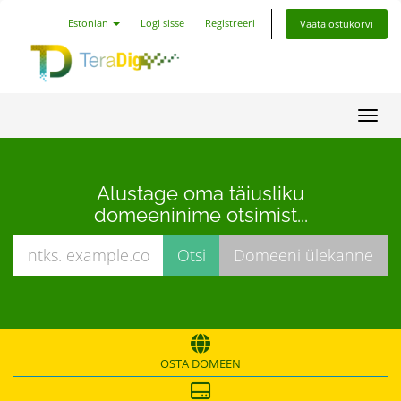
Estonian
Logi sisse
Registreeri
Vaata ostukorvi
Lülit
Alustage oma täiusliku
domeeninime otsimist...
OSTA DOMEEN